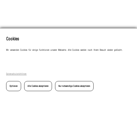
Cookies
Wir verwenden Cookies für einige Funktionen unserer Webseite. Alle Cookies werden nach Ihrem Besuch wieder gelöscht.
FAQ
Zahlungsoptionen
Datenschutzrichtlinen
Versandinformationen
Optionen
Alle Cookies akzeptieren
Nur notwendige Cookies akzeptieren
Kontakt
Widerrufsrecht
EU-Online-Streitbeilegung
Altgeräte-Entsorgung
Ersatzteile